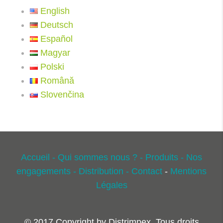
English
Deutsch
Español
Magyar
Polski
Română
Slovenčina
Accueil -
Qui sommes nous ? -
Produits -
Nos
engagements -
Distribution -
Contact
-
Mentions
Légales
© 2017 Copyright by Distrimpex. Tous droits