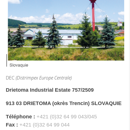
DEC
(Distrimpex Europe Centrale)
Drietoma Industrial Estate 757/2509
913 03 DRIETOMA (okrès Trencin) SLOVAQUIE
Téléphone :
+421 (0)32 64 99 043/045
Fax :
+421 (0)32 64 99 044