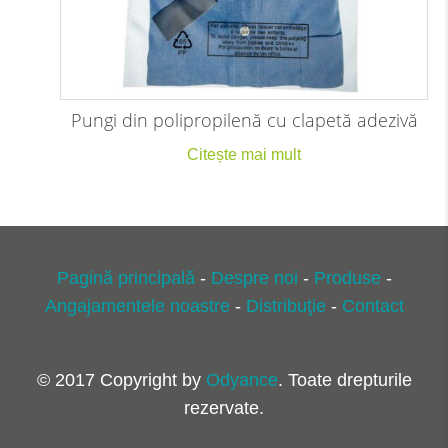
Pungi din polipropilenă cu clapetă adezivă
Citește mai mult
Pagină principală
-
Despre noi
-
Produse
-
Angajamentele noastre
-
Distribuţie
-
Contact
© 2017 Copyright by
Odyance
.
Toate drepturile
rezervate.