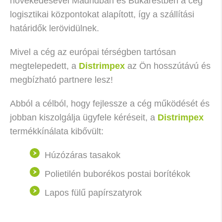
növekedésével Madridban és Bukarestben a cég
logisztikai központokat alapított, így a szállítási
határidők lerövidülnek.
Mivel a cég az európai térségben tartósan
megtelepedett, a
Distrimpex
az Ön hosszútávú és
megbízható partnere lesz!
Abból a célból, hogy fejlessze a cég működését és
jobban kiszolgálja ügyfele kéréseit, a
Distrimpex
termékkínálata kibővült:
Húzózáras tasakok
Polietilén buborékos postai borítékok
Lapos fülű papírszatyrok